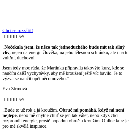
Chci se rozzářit!





5/5
„
Nečekala jsem, že něco tak jednoduchého bude mít tak silný
vliv
, nejen na energii člověka, na jeho tělesnou schránku, ale i na tu
vnitřní, duchovní.
Jsem tedy moc ráda, že Martinka připravila takovýto kurz, kde se
naučím další vychytávky, aby mě kroužení ještě víc bavilo. Je to
výzva se naučit opět něco nového.“
Eva Zirmová





5/5
„Bude to už rok a já kroužím.
Obruč mi pomáhá, když mi není
nejlépe
, nebo mě chytne chuť se jen tak válet, nebo když chci
rozproudit energie, prostě popadnu obruč a kroužím. Online kurz je
pro mě skvělá inspirace.