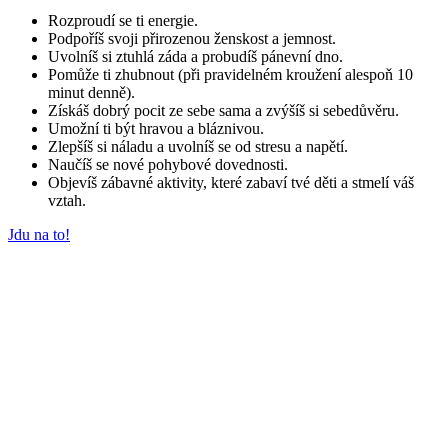
Rozproudí se ti energie.
Podpoříš svoji přirozenou ženskost a jemnost.
Uvolníš si ztuhlá záda a probudíš pánevní dno.
Pomůže ti zhubnout (při pravidelném kroužení alespoň 10
minut denně).
Získáš dobrý pocit ze sebe sama a zvýšíš si sebedůvěru.
Umožní ti být hravou a bláznivou.
Zlepšíš si náladu a uvolníš se od stresu a napětí.
Naučíš se nové pohybové dovednosti.
Objevíš zábavné aktivity, které zabaví tvé děti a stmelí váš
vztah.
Jdu na to!