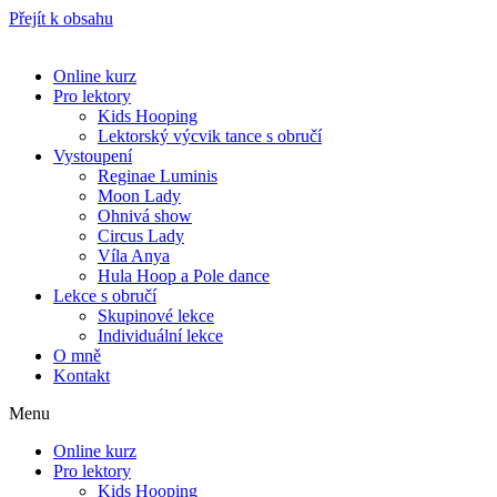
Přejít k obsahu
Online kurz
Pro lektory
Kids Hooping
Lektorský výcvik tance s obručí
Vystoupení
Reginae Luminis
Moon Lady
Ohnivá show
Circus Lady
Víla Anya
Hula Hoop a Pole dance
Lekce s obručí
Skupinové lekce
Individuální lekce
O mně
Kontakt
Menu
Online kurz
Pro lektory
Kids Hooping