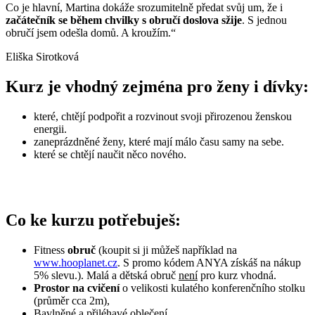
Co je hlavní, Martina dokáže srozumitelně předat svůj um, že i
začátečník se během chvilky s obručí doslova sžije
. S jednou
obručí jsem odešla domů. A kroužím.“
Eliška Sirotková
Kurz je vhodný zejména pro ženy i dívky:
které, chtějí podpořit a rozvinout svoji přirozenou ženskou
energii.
zaneprázdněné ženy, které mají málo času samy na sebe.
které se chtějí naučit něco nového.
Co ke kurzu potřebuješ:
Fitness
obruč
(koupit si ji můžeš například na
www.hooplanet.cz
. S promo kódem ANYA získáš na nákup
5% slevu.). Malá a dětská obruč
není
pro kurz vhodná.
Prostor na cvičení
o velikosti kulatého konferenčního stolku
(průměr cca 2m),
Bavlněné a přiléhavé oblečení.