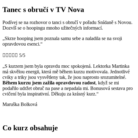
Tanec s obručí v TV Nova
Podívej se na rozhovor o tanci s obručí v pořadu Snídaně s Novou.
Dozvíš se o hoopingu mnoho užitečných informací.
„Skrze hooping jsem poznala samu sebe a naladila se na svoji
opravdovou esenci.“





5/5
„S kurzem jsem byla opravdu moc spokojená. Lektorka Martinka
má skvělou energii, která mě během kurzu motivovala. Jednotlivé
cviky a triky jsou vysvětleny tak, že jsou naprosto srozumitelné.
Během kurzu jsem zažila opravdovou radost
, když se mi
podařilo udržet obruč na pase a nepadala mi. Bonusová sestava pro
cvičení byla inspirativní. Děkuju za krásný kurz
.
“
Maruška Bolková
Co kurz obsahuje