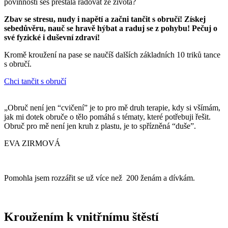
povinnosti ses přestala radovat ze života?
Zbav se stresu, nudy i napětí a začni tančit s obručí! Získej
sebedůvěru, nauč se hravě hýbat a raduj se z pohybu! Pečuj o
své fyzické i duševní zdraví!
Kromě kroužení na pase se naučíš dalších základních 10 triků tance
s obručí.
Chci tančit s obručí
„Obruč není jen “cvičení” je to pro mě druh terapie, kdy si všímám,
jak mi dotek obruče o tělo pomáhá s tématy, které potřebuji řešit.
Obruč pro mě není jen kruh z plastu, je to spřízněná “duše”.
EVA ZIRMOVÁ
Pomohla jsem rozzářit se už více než 200 ženám a dívkám.
Kroužením k vnitřnímu štěstí