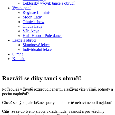
Lektorský výcvik tance s obručí
Vystoupení
Reginae Luminis
Moon Lady
Ohnivá show
Circus Lady
Víla Anya
Hula Hoop a Pole dance
Lekce s obručí
Skupinové lekce
Individuální lekce
O mně
Kontakt
Rozzáři se díky tanci s obručí!
Potřebuješ v životě rozproudit energii a zažívat více vášně, pohody a
pocitu naplnění?
Chceš se hýbat, ale běžné sporty ani tance tě nebaví nebo ti nejdou?
Cítíš, že se do tvého života vkrádá nuda, vážnost a pro všechny