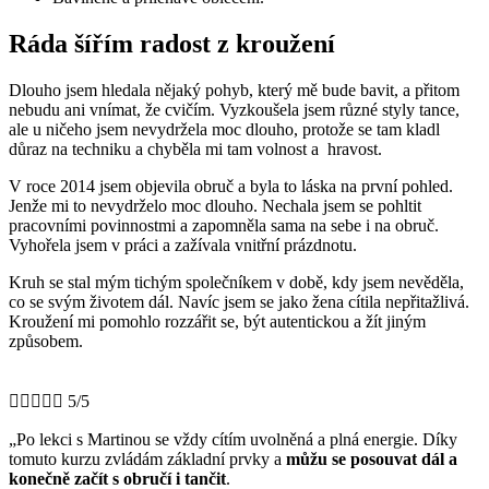
Ráda šířím radost z kroužení
Dlouho jsem hledala nějaký pohyb, který mě bude bavit, a přitom
nebudu ani vnímat, že cvičím. Vyzkoušela jsem různé styly tance,
ale u ničeho jsem nevydržela moc dlouho, protože se tam kladl
důraz na techniku a chyběla mi tam
volnost a hravost.
V roce 2014 jsem objevila obruč a byla to láska na první pohled.
Jenže mi to nevydrželo moc dlouho. Nechala jsem se pohltit
pracovními povinnostmi a zapomněla sama na sebe i na obruč.
Vyhořela jsem v práci a zažívala vnitřní prázdnotu.
Kruh se stal mým tichým společníkem v době, kdy jsem nevěděla,
co se svým životem dál. Navíc jsem se jako žena cítila nepřitažlivá.
Kroužení mi pomohlo rozzářit se, být autentickou a žít jiným
způsobem.





5/5
„Po lekci s Martinou se vždy cítím uvolněná a plná energie. Díky
tomuto kurzu zvládám základní prvky a
můžu se posouvat dál a
konečně začít s obručí i tančit
.