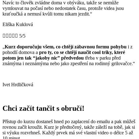
Navíc to člověk zvládne doma v obýváku, takže se nemůže
vymlouvat na počasí nebo nedostatek času, protože videa jsou
kraťoučká a nemusí kvůli tomu nikam jezdit.“
Eliška Kuklová





5/5
„
Kurz doporučuju všem, co chtějí zábavnou formu pohybu
i z
pohodlí domova a
pro ty, co se chtějí naučit cool triky, které
potom jen tak “jakoby nic” předvedou
třeba v parku před
známýma i neznámýma nebo jako zpestření na rodinný grilovačce.“
Ivet Hrdličková
Chci začít tančit s obručí!
Přístup do kurzu dostaneš hned po zaplacení do emailu a pak můžeš
rovnou začít kroužit. Kurz je předtočený, takže záleží na tobě, jak si
si výuku rozvrhneš. Každý prvek má své vlastní video o délce 5 až
10 minut.