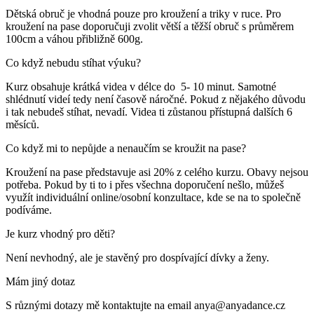
Dětská obruč je vhodná pouze pro kroužení a triky v ruce. Pro
kroužení na pase doporučuji zvolit větší a těžší obruč s průměrem
100cm a váhou přibližně 600g.
Co když nebudu stíhat výuku?
Kurz obsahuje krátká videa v délce do 5- 10 minut. Samotné
shlédnutí videí tedy není časově náročné. Pokud z nějakého důvodu
i tak nebudeš stíhat, nevadí. Videa ti zůstanou přístupná dalších 6
měsíců.
Co když mi to nepůjde a nenaučím se kroužit na pase?
Kroužení na pase představuje asi 20% z celého kurzu. Obavy nejsou
potřeba. Pokud by ti to i přes všechna doporučení nešlo, můžeš
využít individuální online/osobní konzultace, kde se na to společně
podíváme.
Je kurz vhodný pro děti?
Není nevhodný, ale je stavěný pro dospívající dívky a ženy.
Mám jiný dotaz
S různými dotazy mě kontaktujte na email anya@anyadance.cz